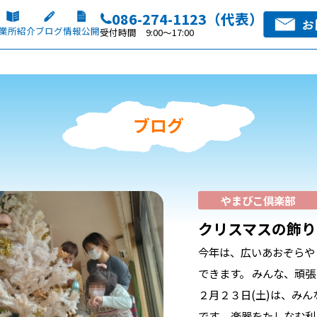
086-274-1123（代表）
業所紹介
ブログ
情報公開
受付時間 9:00～17:00
ブログ
やまびこ倶楽部
クリスマスの飾り
今年は、広いあおぞらや
できます。 みんな、頑張
２月２３日(土)は、み
です。 楽器をたしなむ