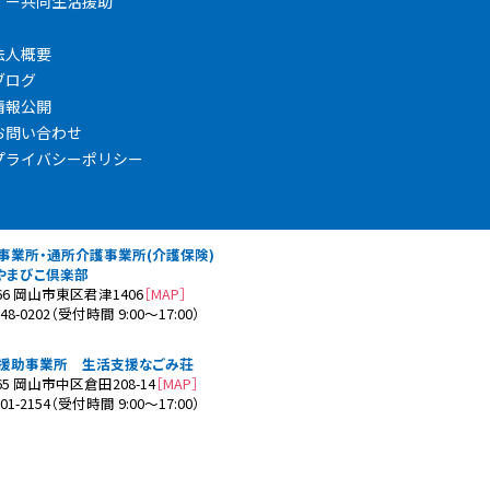
共同生活援助
法人概要
ブログ
情報公開
お問い合わせ
プライバシーポリシー
事業所・通所介護事業所(介護保険)
やまびこ倶楽部
166 岡山市東区君津1406
［MAP］
-948-0202（受付時間 9:00～17:00）
援助事業所 生活支援なごみ荘
265 岡山市中区倉田208-14
［MAP］
-201-2154（受付時間 9:00～17:00）