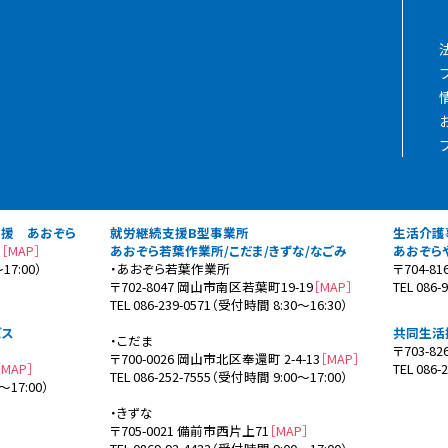
支援 あおぞら
就労継続支援B型事業所
生活介護
3
［MAP］
あおぞら若葉作業所/こだま/きずな/なごみ
あおぞら
17:00）
・あおぞら若葉作業所
〒704-8
〒702-8047 岡山市南区若葉町19-19
［MAP］
TEL 086
TEL 086-239-0571（受付時間 8:30～16:30）
ビス
共同生活
・こだま
〒703-8
〒700-0026 岡山市北区奉還町 2-4-13
［MAP］
［MAP］
TEL 086
TEL 086-252-7555（受付時間 9:00～17:00）
～17:00）
・きずな
〒705-0021 備前市西片上71
［MAP］