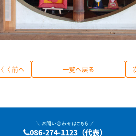
〈〈 前へ
一覧へ戻る
086-274-1123（代表）