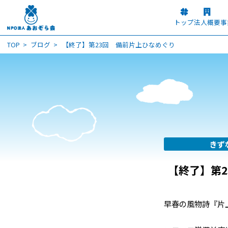
トップ
法人概要
事
TOP
ブログ
【終了】第23回 備前片上ひなめぐり
きず
【終了】第
早春の風物詩『片